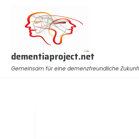
Zum
Inhalt
springen
dementiaproject.net
Gemeinsam für eine demenzfreundliche Zukunf