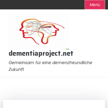
Menü
Zum
Inhalt
springen
dementiaproject.net
Gemeinsam für eine demenzfreundliche
Zukunft