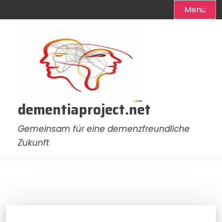
Menü
Zum
Inhalt
springen
dementiaproject.net
Gemeinsam für eine demenzfreundliche
Zukunft