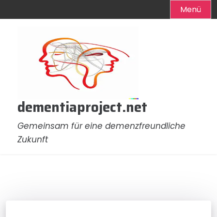
Menü
Zum
Inhalt
springen
dementiaproject.net
Gemeinsam für eine demenzfreundliche
Zukunft