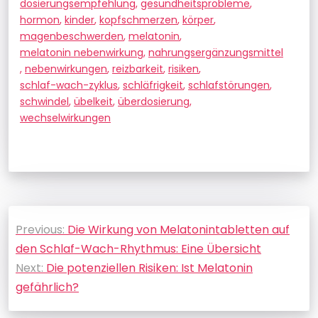
dosierungsempfehlung
,
gesundheitsprobleme
,
hormon
,
kinder
,
kopfschmerzen
,
körper
,
magenbeschwerden
,
melatonin
,
melatonin nebenwirkung
,
nahrungsergänzungsmittel
,
nebenwirkungen
,
reizbarkeit
,
risiken
,
schlaf-wach-zyklus
,
schläfrigkeit
,
schlafstörungen
,
schwindel
,
übelkeit
,
überdosierung
,
wechselwirkungen
Beitragsnavigation
Previous:
Die Wirkung von Melatonintabletten auf
den Schlaf-Wach-Rhythmus: Eine Übersicht
Next:
Die potenziellen Risiken: Ist Melatonin
gefährlich?