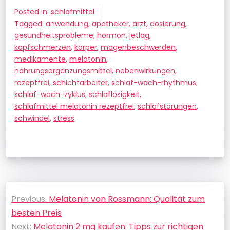
Posted in:
schlafmittel
Tagged:
anwendung
,
apotheker
,
arzt
,
dosierung
,
gesundheitsprobleme
,
hormon
,
jetlag
,
kopfschmerzen
,
körper
,
magenbeschwerden
,
medikamente
,
melatonin
,
nahrungsergänzungsmittel
,
nebenwirkungen
,
rezeptfrei
,
schichtarbeiter
,
schlaf-wach-rhythmus
,
schlaf-wach-zyklus
,
schlaflosigkeit
,
schlafmittel melatonin rezeptfrei
,
schlafstörungen
,
schwindel
,
stress
Beitragsnavigation
Previous:
Melatonin von Rossmann: Qualität zum
besten Preis
Next:
Melatonin 2 mg kaufen: Tipps zur richtigen