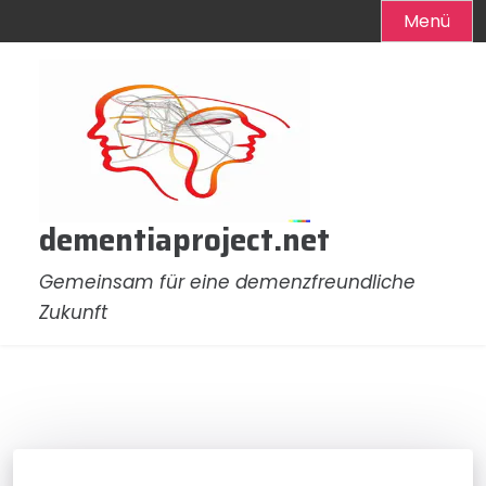
Menü
Zum
Inhalt
springen
dementiaproject.net
Gemeinsam für eine demenzfreundliche
Zukunft