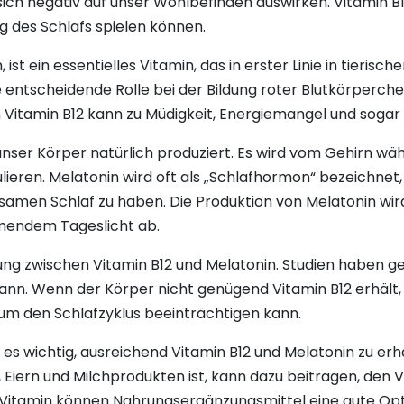
sich negativ auf unser Wohlbefinden auswirken. Vitamin B
ng des Schlafs spielen können.
st ein essentielles Vitamin, das in erster Linie in tierisch
 entscheidende Rolle bei der Bildung roter Blutkörperch
Vitamin B12 kann zu Müdigkeit, Energiemangel und sogar 
nser Körper natürlich produziert. Es wird vom Gehirn währ
ren. Melatonin wird oft als „Schlafhormon“ bezeichnet, 
samen Schlaf zu haben. Die Produktion von Melatonin wird d
mendem Tageslicht ab.
ng zwischen Vitamin B12 und Melatonin. Studien haben gez
ann. Wenn der Körper nicht genügend Vitamin B12 erhält, 
um den Schlafzyklus beeinträchtigen kann.
 es wichtig, ausreichend Vitamin B12 und Melatonin zu er
h, Eiern und Milchprodukten ist, kann dazu beitragen, den 
itamin können Nahrungsergänzungsmittel eine gute Opti