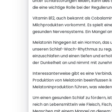
unter Schlafstörungen leiden, kann dies 
die eine wichtige Rolle bei der Regulieru
Vitamin B12, auch bekannt als Cobalamin, i
Milchprodukten vorkommt. Es spielt eine
gesunden Nervensystems. Ein Mangel an 
Melatonin hingegen ist ein Hormon, das u
unseren Schlaf-Wach-Rhythmus zu regulie
einzuschlafen und einen tiefen und erhol
der Dunkelheit an und nimmt mit zuneh
Interessanterweise gibt es eine Verbindu
Produktion von Melatonin beeinflussen k
Melatoninproduktion führen, was wieder
Um einen gesunden Schlaf zu fördern, ist
reich an Lebensmitteln wie Fleisch, Fisc
Menschen mit einem Mangel an diesem V