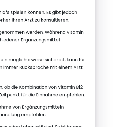
hlafs spielen können. Es gibt jedoch
her Ihren Arzt zu konsultieren.
eingenommen werden. Während Vitamin
schiedener Ergänzungsmittel
on möglicherweise sicher ist, kann für
eln immer Rücksprache mit einem Arzt
len, ob die Kombination von Vitamin B12
n Zeitpunkt für die Einnahme empfehlen.
nahme von Ergänzungsmitteln
Behandlung empfehlen.
sunden Lebensstil sind. Es ist immer