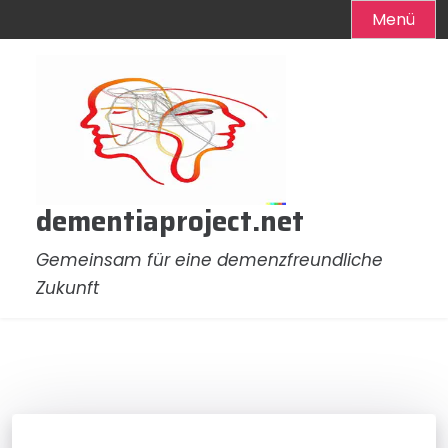
Menü
Zum
Inhalt
springen
dementiaproject.net
Gemeinsam für eine demenzfreundliche
Zukunft