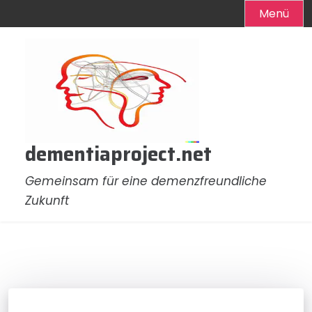
Menü
Zum
Inhalt
springen
dementiaproject.net
Gemeinsam für eine demenzfreundliche
Zukunft