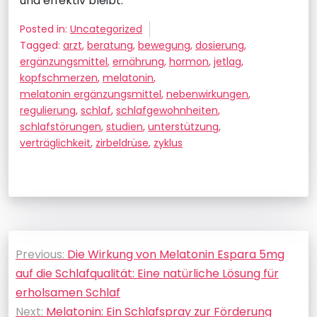
und effektiv bleibt.
Posted in:
Uncategorized
Tagged:
arzt
,
beratung
,
bewegung
,
dosierung
,
ergänzungsmittel
,
ernährung
,
hormon
,
jetlag
,
kopfschmerzen
,
melatonin
,
melatonin ergänzungsmittel
,
nebenwirkungen
,
regulierung
,
schlaf
,
schlafgewohnheiten
,
schlafstörungen
,
studien
,
unterstützung
,
verträglichkeit
,
zirbeldrüse
,
zyklus
Beitragsnavigation
Previous:
Die Wirkung von Melatonin Espara 5mg
auf die Schlafqualität: Eine natürliche Lösung für
erholsamen Schlaf
Next:
Melatonin: Ein Schlafspray zur Förderung