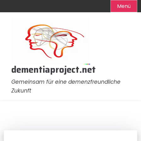
Menü
Zum
Inhalt
springen
dementiaproject.net
Gemeinsam für eine demenzfreundliche
Zukunft