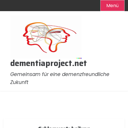
Menü
Zum
Inhalt
springen
dementiaproject.net
Gemeinsam für eine demenzfreundliche
Zukunft