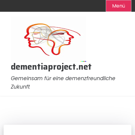
Menü
Zum
Inhalt
springen
dementiaproject.net
Gemeinsam für eine demenzfreundliche
Zukunft