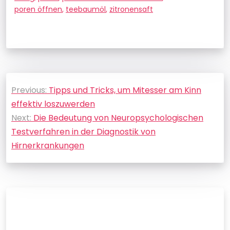
poren öffnen
,
teebaumöl
,
zitronensaft
Beitragsnavigation
Previous:
Tipps und Tricks, um Mitesser am Kinn
effektiv loszuwerden
Next:
Die Bedeutung von Neuropsychologischen
Testverfahren in der Diagnostik von
Hirnerkrankungen