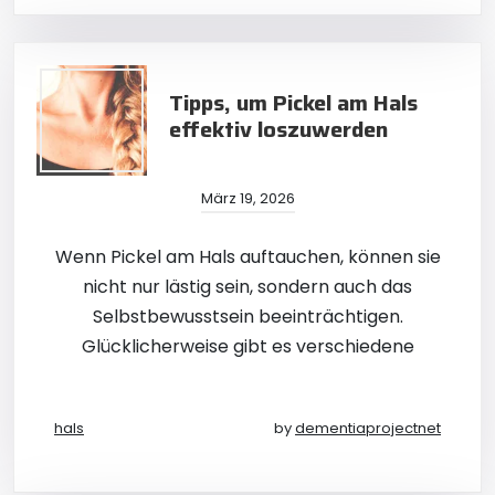
Tipps, um Pickel am Hals
effektiv loszuwerden
März 19, 2026
Wenn Pickel am Hals auftauchen, können sie
nicht nur lästig sein, sondern auch das
Selbstbewusstsein beeinträchtigen.
Glücklicherweise gibt es verschiedene
hals
by
dementiaprojectnet