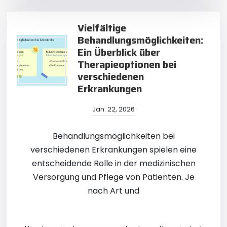
Vielfältige
Behandlungsmöglichkeiten:
Ein Überblick über
Therapieoptionen bei
verschiedenen
Erkrankungen
Jan. 22, 2026
Behandlungsmöglichkeiten bei
verschiedenen Erkrankungen spielen eine
entscheidende Rolle in der medizinischen
Versorgung und Pflege von Patienten. Je
nach Art und