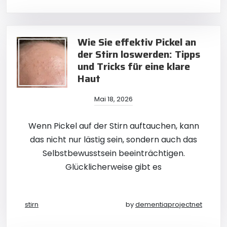
Wie Sie effektiv Pickel an
der Stirn loswerden: Tipps
und Tricks für eine klare
Haut
Mai 18, 2026
Wenn Pickel auf der Stirn auftauchen, kann
das nicht nur lästig sein, sondern auch das
Selbstbewusstsein beeinträchtigen.
Glücklicherweise gibt es
stirn
by
dementiaprojectnet