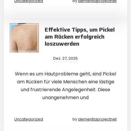
Uncategorized
by
dementiaprojectnet
Effektive Tipps, um Pickel
am Rücken erfolgreich
loszuwerden
Dez. 27, 2025
Wenn es um Hautprobleme geht, sind Pickel
am Rücken für viele Menschen eine lästige
und frustrierende Angelegenheit. Diese
unangenehmen und
Uncategorized
by
dementiaprojectnet