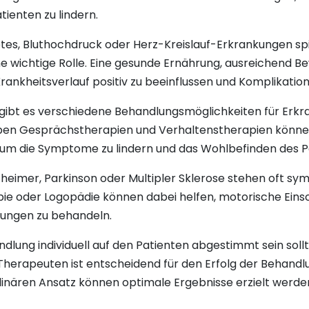
enten zu lindern.
etes, Bluthochdruck oder Herz-Kreislauf-Erkrankungen 
e wichtige Rolle. Eine gesunde Ernährung, ausreichend 
rankheitsverlauf positiv zu beeinflussen und Komplikatio
gibt es verschiedene Behandlungsmöglichkeiten für Erk
eben Gesprächstherapien und Verhaltenstherapien könne
 um die Symptome zu lindern und das Wohlbefinden des P
zheimer, Parkinson oder Multipler Sklerose stehen oft 
pie oder Logopädie können dabei helfen, motorische Eins
rungen zu behandeln.
handlung individuell auf den Patienten abgestimmt sein so
herapeuten ist entscheidend für den Erfolg der Behandlu
linären Ansatz können optimale Ergebnisse erzielt werde