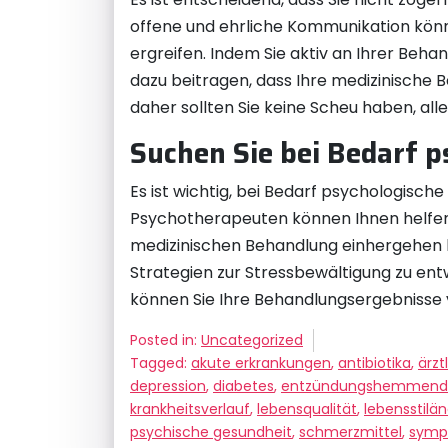
offene und ehrliche Kommunikation kön
ergreifen. Indem Sie aktiv an Ihrer Be
dazu beitragen, dass Ihre medizinische Be
daher sollten Sie keine Scheu haben, all
Suchen Sie bei Bedarf 
Es ist wichtig, bei Bedarf psychologis
Psychotherapeuten können Ihnen helfen
medizinischen Behandlung einhergehen k
Strategien zur Stressbewältigung zu entw
können Sie Ihre Behandlungsergebnisse 
Posted in:
Uncategorized
Tagged:
akute erkrankungen
,
antibiotika
,
ärzt
depression
,
diabetes
,
entzündungshemmend
krankheitsverlauf
,
lebensqualität
,
lebensstilä
psychische gesundheit
,
schmerzmittel
,
symp