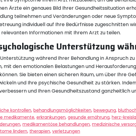
nen Ärzte ein genaues Bild Ihrer Gesundheitssituation
handlung teilnehmen und Veränderungen oder neue Sympto
treuung individuell auf Ihre Bedürfnisse zugeschnitten wi
e relevanten Informationen mit Ihrem Arzt zu teilen.
psychologische Unterstützung wäh
che Unterstützung während Ihrer Behandlung in Anspruch 
, mit den emotionalen Belastungen und Herausforderung
önnen. Sie bieten einen sicheren Raum, um über Ihre Ge
ickeln und Ihre psychische Gesundheit zu stärken. Indem S
verbessern und Ihren Gesundheitszustand ganzheitlich un
liche kontrollen
,
behandlungsmöglichkeiten
,
bewegung
,
bluthoc
e medikamente
,
erkrankungen
,
gesunde ernährung
,
herz-kreis
nderungen
,
medikamentöse behandlungen
,
medizinische versor
tome lindern
,
therapien
,
verletzungen