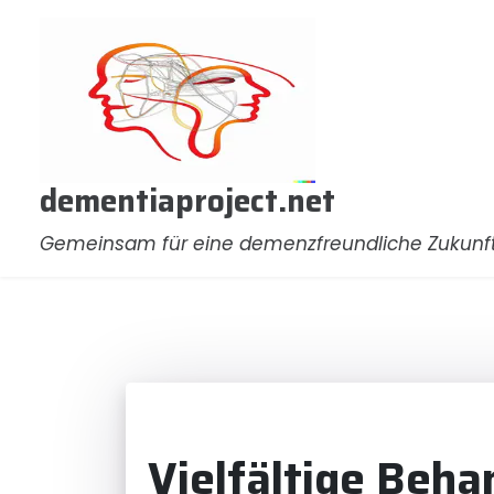
Zum
Inhalt
springen
dementiaproject.net
Gemeinsam für eine demenzfreundliche Zukunf
Vielfältige Beha