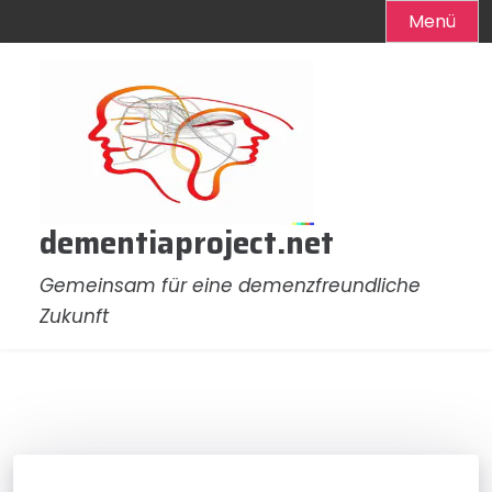
Menü
Zum
Inhalt
springen
dementiaproject.net
Gemeinsam für eine demenzfreundliche
Zukunft