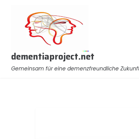
Zum
Inhalt
springen
dementiaproject.net
Gemeinsam für eine demenzfreundliche Zukunf