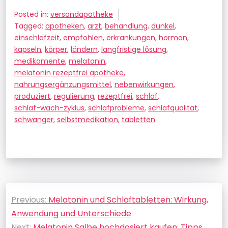
Posted in:
versandapotheke
Tagged:
apotheken
,
arzt
,
behandlung
,
dunkel
,
einschlafzeit
,
empfohlen
,
erkrankungen
,
hormon
,
kapseln
,
körper
,
ländern
,
langfristige lösung
,
medikamente
,
melatonin
,
melatonin rezeptfrei apotheke
,
nahrungsergänzungsmittel
,
nebenwirkungen
,
produziert
,
regulierung
,
rezeptfrei
,
schlaf
,
schlaf-wach-zyklus
,
schlafprobleme
,
schlafqualität
,
schwanger
,
selbstmedikation
,
tabletten
Beitragsnavigation
Previous:
Melatonin und Schlaftabletten: Wirkung,
Anwendung und Unterschiede
Next:
Melatonin Salbe hochdosiert kaufen: Tipps