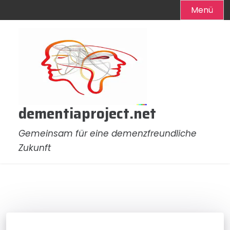
Menü
Zum
Inhalt
springen
dementiaproject.net
Gemeinsam für eine demenzfreundliche
Zukunft