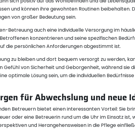
ann sich positiv auf das Wohlbefinden und die Lebensqual
ssen und können ihre gewohnten Routinen beibehalten. 
ngen von großer Bedeutung sein.
n-Betreuung auch eine individuelle Versorgung im häusli
n Betroffenen konzentrieren und seine spezifischen Bedür
uf die persönlichen Anforderungen abgestimmt ist.
bung zu bleiben und dort bequem versorgt zu werden, kan
in Gefühl von Sicherheit und Geborgenheit, während sie 
 optimale Lösung sein, um die individuellen Bedürfnisse zu
rgen für Abwechslung und neue Ide
n Betreuern bietet einen interessanten Vorteil: Sie bri
treuer oder eine Betreuerin rund um die Uhr im Einsatz is
erspektiven und Herangehensweisen in die Pflege einfließ