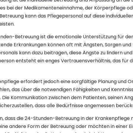
i es bei der Medikamenteneinnahme, der Körperpflege ode
etreuung kann das Pflegepersonal auf diese individuelle
isten.
unden-Betreuung ist die emotionale Unterstützung für de
tende Erkrankungen können oft mit Ängsten, Sorgen und 
sonals kann dazu beitragen, diese Ängste zu lindern und 
person entsteht ein enges Vertrauensverhältnis, das fü
flege erfordert jedoch eine sorgfältige Planung und Organi
en, das über die notwendigen Fähigkeiten und Kenntnisse
n. Die Kommunikation zwischen dem Patienten, seinen An
sicherzustellen, dass alle Bedürfnisse angemessen berück
en, dass die 24-Stunden-Betreuung in der Krankenpflege n
ne andere Form der Betreuung oder möchten in einer Ein