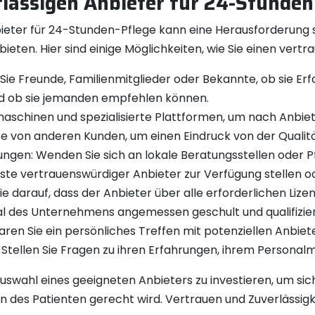
rlässigen Anbieter für 24-Stunden
eter für 24-Stunden-Pflege kann eine Herausforderung se
ieten. Hier sind einige Möglichkeiten, wie Sie einen vert
ie Freunde, Familienmitglieder oder Bekannte, ob sie E
d ob sie jemanden empfehlen können.
schinen und spezialisierte Plattformen, um nach Anbieter
 von anderen Kunden, um einen Eindruck von der Qualit
ungen: Wenden Sie sich an lokale Beratungsstellen oder Pf
ste vertrauenswürdiger Anbieter zur Verfügung stellen od
e darauf, dass der Anbieter über alle erforderlichen Lizen
l des Unternehmens angemessen geschult und qualifiziert
ren Sie ein persönliches Treffen mit potenziellen Anbiet
. Stellen Sie Fragen zu ihren Erfahrungen, ihrem Persona
d Auswahl eines geeigneten Anbieters zu investieren, um si
 des Patienten gerecht wird. Vertrauen und Zuverlässigk