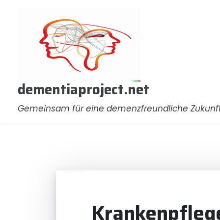
Zum
Inhalt
springen
dementiaproject.net
Gemeinsam für eine demenzfreundliche Zukunf
Krankenpflege