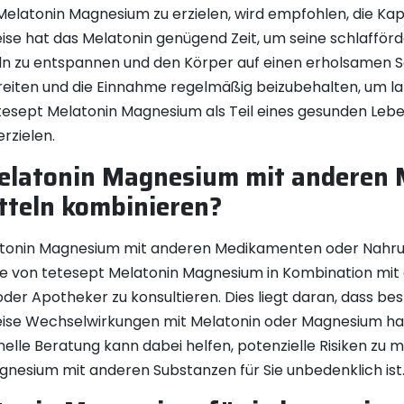
Melatonin Magnesium zu erzielen, wird empfohlen, die Ka
se hat das Melatonin genügend Zeit, um seine schlafför
n zu entspannen und den Körper auf einen erholsamen Sch
iten und die Einnahme regelmäßig beizubehalten, um lang
 tetesept Melatonin Magnesium als Teil eines gesunden Leb
rzielen.
Melatonin Magnesium mit anderen
teln kombinieren?
latonin Magnesium mit anderen Medikamenten oder Nahru
me von tetesept Melatonin Magnesium in Kombination m
der Apotheker zu konsultieren. Dies liegt daran, dass 
se Wechselwirkungen mit Melatonin oder Magnesium hab
elle Beratung kann dabei helfen, potenzielle Risiken zu mi
nesium mit anderen Substanzen für Sie unbedenklich ist