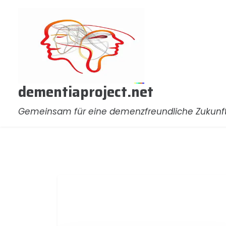
Zum
Inhalt
springen
dementiaproject.net
Gemeinsam für eine demenzfreundliche Zukunf