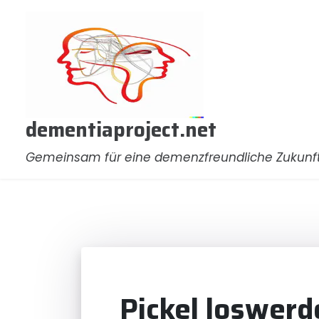
Zum
Inhalt
springen
dementiaproject.net
Gemeinsam für eine demenzfreundliche Zukunf
Pickel loswerde