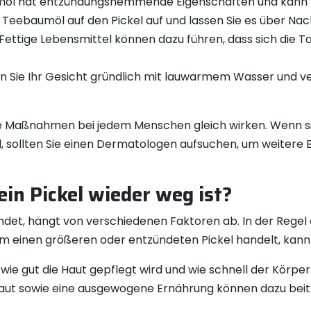
l hat entzündungshemmende Eigenschaften und kann helf
 Teebaumöl auf den Pickel auf und lassen Sie es über Nac
 Fettige Lebensmittel können dazu führen, dass sich die 
n Sie Ihr Gesicht gründlich mit lauwarmem Wasser und ve
alle Maßnahmen bei jedem Menschen gleich wirken. Wenn s
d, sollten Sie einen Dermatologen aufsuchen, um weitere
ein Pickel wieder weg ist?
indet, hängt von verschiedenen Faktoren ab. In der Regel
h um einen größeren oder entzündeten Pickel handelt, kann
wie gut die Haut gepflegt wird und wie schnell der Kör
aut sowie eine ausgewogene Ernährung können dazu beitra