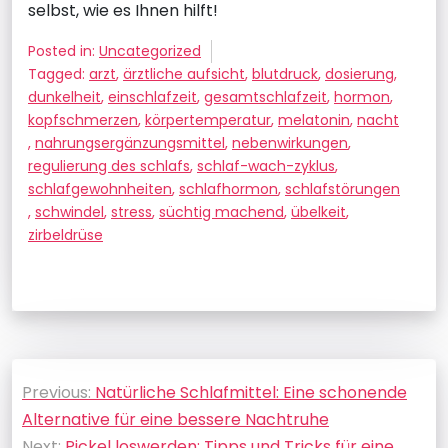
selbst, wie es Ihnen hilft!
Posted in:
Uncategorized
Tagged:
arzt
,
ärztliche aufsicht
,
blutdruck
,
dosierung
,
dunkelheit
,
einschlafzeit
,
gesamtschlafzeit
,
hormon
,
kopfschmerzen
,
körpertemperatur
,
melatonin
,
nacht
,
nahrungsergänzungsmittel
,
nebenwirkungen
,
regulierung des schlafs
,
schlaf-wach-zyklus
,
schlafgewohnheiten
,
schlafhormon
,
schlafstörungen
,
schwindel
,
stress
,
süchtig machend
,
übelkeit
,
zirbeldrüse
Beitragsnavigation
Previous:
Natürliche Schlafmittel: Eine schonende
Alternative für eine bessere Nachtruhe
Next:
Pickel loswerden: Tipps und Tricks für eine