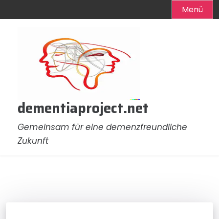
Menü
Zum
Inhalt
springen
dementiaproject.net
Gemeinsam für eine demenzfreundliche
Zukunft