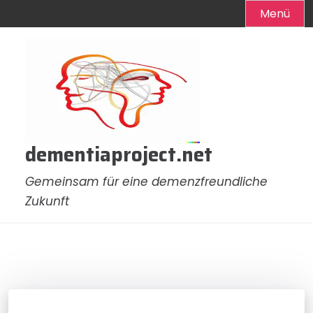
Menü
Zum
Inhalt
springen
dementiaproject.net
Gemeinsam für eine demenzfreundliche
Zukunft