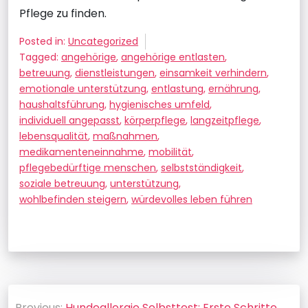
Pflege zu finden.
Posted in:
Uncategorized
Tagged:
angehörige
,
angehörige entlasten
,
betreuung
,
dienstleistungen
,
einsamkeit verhindern
,
emotionale unterstützung
,
entlastung
,
ernährung
,
haushaltsführung
,
hygienisches umfeld
,
individuell angepasst
,
körperpflege
,
langzeitpflege
,
lebensqualität
,
maßnahmen
,
medikamenteneinnahme
,
mobilität
,
pflegebedürftige menschen
,
selbstständigkeit
,
soziale betreuung
,
unterstützung
,
wohlbefinden steigern
,
würdevolles leben führen
Beitragsnavigation
Previous:
Hundeallergie Selbsttest: Erste Schritte