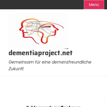
Menü
Zum
Inhalt
springen
dementiaproject.net
Gemeinsam für eine demenzfreundliche
Zukunft