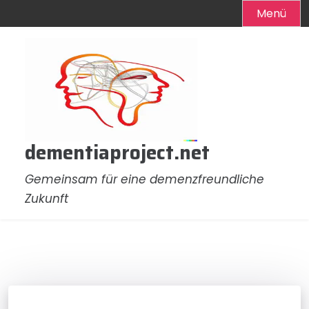
Menü
Zum
Inhalt
springen
dementiaproject.net
Gemeinsam für eine demenzfreundliche
Zukunft