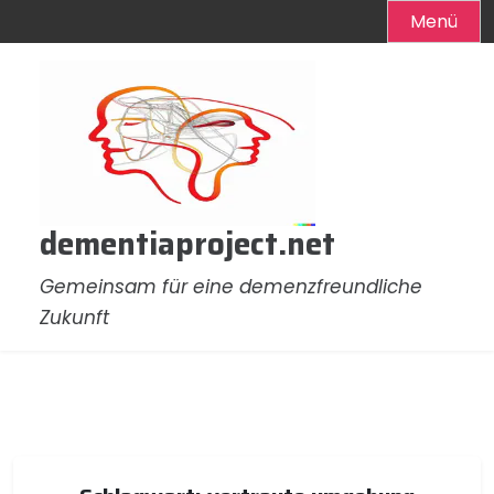
Menü
Zum
Inhalt
springen
dementiaproject.net
Gemeinsam für eine demenzfreundliche
Zukunft