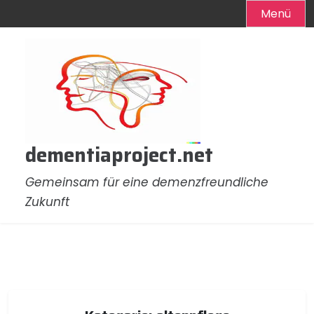
Menü
Zum
Inhalt
springen
dementiaproject.net
Gemeinsam für eine demenzfreundliche
Zukunft