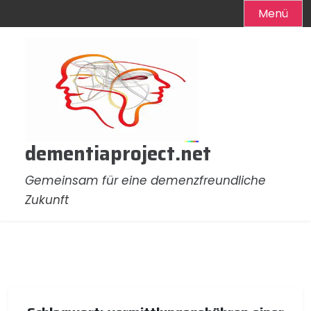
Menü
Zum
Inhalt
springen
dementiaproject.net
Gemeinsam für eine demenzfreundliche
Zukunft