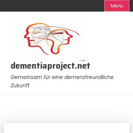
Menü
Zum
Inhalt
springen
dementiaproject.net
Gemeinsam für eine demenzfreundliche
Zukunft