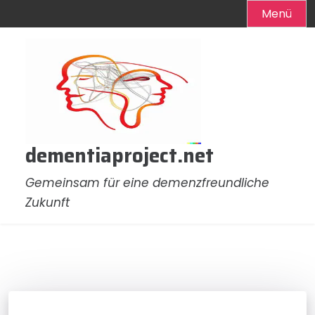
Menü
Zum
Inhalt
springen
dementiaproject.net
Gemeinsam für eine demenzfreundliche
Zukunft