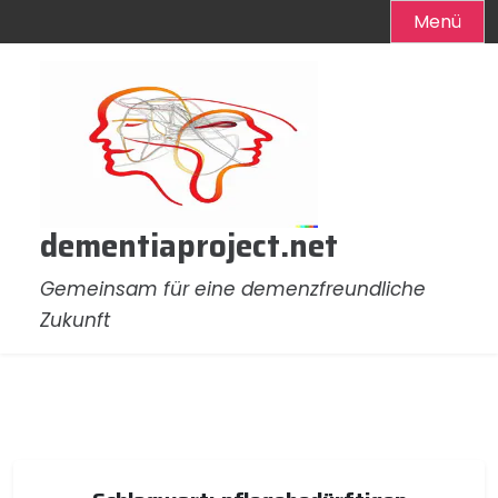
Menü
Zum
Inhalt
springen
dementiaproject.net
Gemeinsam für eine demenzfreundliche
Zukunft