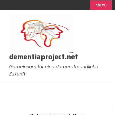
Menü
Zum
Inhalt
springen
dementiaproject.net
Gemeinsam für eine demenzfreundliche
Zukunft