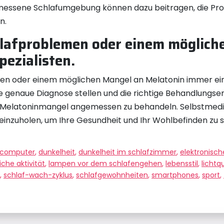
gemessene Schlafumgebung können dazu beitragen, die Pro
n.
chlafproblemen oder einem möglic
pezialisten.
lemen oder einem möglichen Mangel an Melatonin immer eine
ne genaue Diagnose stellen und die richtige Behandlungs
Melatoninmangel angemessen zu behandeln. Selbstmedikat
 einzuholen, um Ihre Gesundheit und Ihr Wohlbefinden zu 
computer
,
dunkelheit
,
dunkelheit im schlafzimmer
,
elektronisch
iche aktivität
,
lampen vor dem schlafengehen
,
lebensstil
,
lichtq
,
schlaf-wach-zyklus
,
schlafgewohnheiten
,
smartphones
,
sport
,