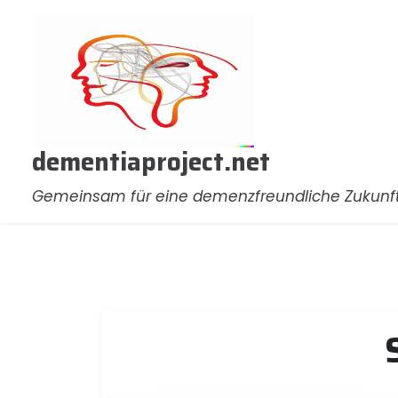
Zum
Inhalt
springen
dementiaproject.net
Gemeinsam für eine demenzfreundliche Zukunf