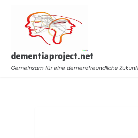
Zum
Inhalt
springen
dementiaproject.net
Gemeinsam für eine demenzfreundliche Zukunf