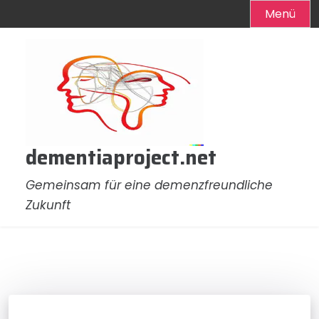
Menü
Zum
Inhalt
springen
dementiaproject.net
Gemeinsam für eine demenzfreundliche
Zukunft