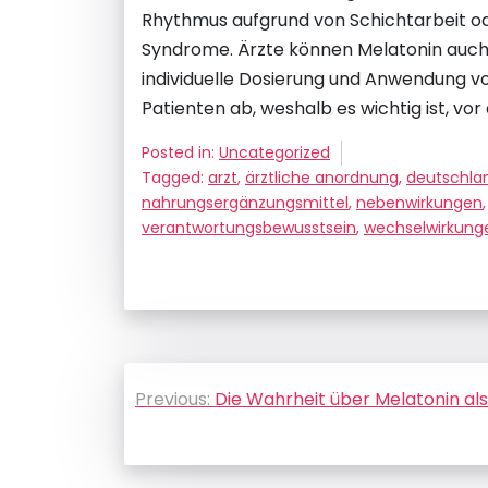
Rhythmus aufgrund von Schichtarbeit o
Syndrome. Ärzte können Melatonin auch 
individuelle Dosierung und Anwendung v
Patienten ab, weshalb es wichtig ist, vo
Posted in:
Uncategorized
Tagged:
arzt
,
ärztliche anordnung
,
deutschla
nahrungsergänzungsmittel
,
nebenwirkungen
verantwortungsbewusstsein
,
wechselwirkung
Beitragsnavigation
Previous:
Die Wahrheit über Melatonin als