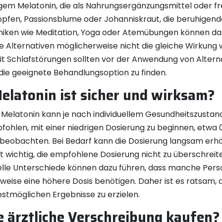
tigem Melatonin, die als Nahrungsergänzungsmittel oder fre
Hopfen, Passionsblume oder Johanniskraut, die beruhigen
ken wie Meditation, Yoga oder Atemübungen können dabei
se Alternativen möglicherweise nicht die gleiche Wirkung 
t Schlafstörungen sollten vor der Anwendung von Alterna
die geeignete Behandlungsoption zu finden.
elatonin ist sicher und wirksam?
 Melatonin kann je nach individuellem Gesundheitszusta
pfohlen, mit einer niedrigen Dosierung zu beginnen, etwa 0
beobachten. Bei Bedarf kann die Dosierung langsam erhöh
t wichtig, die empfohlene Dosierung nicht zu überschreite
lle Unterschiede können dazu führen, dass manche Perso
ise eine höhere Dosis benötigen. Daher ist es ratsam, 
stmöglichen Ergebnisse zu erzielen.
e ärztliche Verschreibung kaufen?