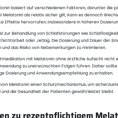
atonin basiert auf verschiedenen Faktoren, darunter die 
latonin als relativ sicher gilt, kann es dennoch Wech
Effekte hervorrufen, insbesondere in höheren Dosierun
el zur Behandlung von Schlafstörungen wie Schlaflosigkei
chtarbeit oder Jetlag. Die Dosierung und Dauer der Ein
n und das Risiko von Nebenwirkungen zu minimieren.
bstmedikation mit Melatonin ohne ärztliche Aufsicht nich
he Anwendung zu unerwünschten Folgen führen. Daher soll
htige Dosierung und Anwendungsempfehlung zu erhalten.
t von Melatonin einen Schutzmechanismus, um sicherzust
nd die Gesundheit der Patienten gewährleistet bleibt.
gen zu rezeptpflichtigem Mela