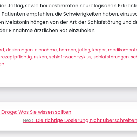
der Jetlag, sowie bei bestimmten neurologischen Erkran
Patienten empfehlen, die Schwierigkeiten haben, einzusc
on Melatonin hängen von der Art der Schlafstörung und d
r der Einnahme ärztlichen Rat einzuholen.
nd
,
dosierungen
,
einnahme
,
hormon
,
jetlag
,
körper
,
medikament
,
rezeptpflichtig
,
risiken
,
schlaf-wach-zyklus
,
schlafstörungen
,
sc
en
 Droge: Was Sie wissen sollten
Next:
Die richtige Dosierung nicht überschreite