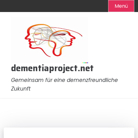
Menü
Zum
Inhalt
springen
dementiaproject.net
Gemeinsam für eine demenzfreundliche
Zukunft