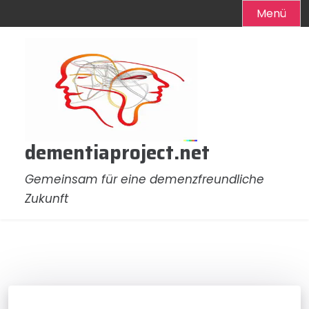
Menü
Zum
Inhalt
springen
dementiaproject.net
Gemeinsam für eine demenzfreundliche
Zukunft