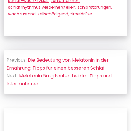
schlaf-wach-zyklus
,
schlafhormon
,
schlafrhythmus wiederherstellen
,
schlafstörungen
,
wachzustand
,
zellschädigend
,
zirbeldrüse
Beitragsnavigation
Previous:
Die Bedeutung von Melatonin in der
Ernährung: Tipps für einen besseren Schlaf
Next:
Melatonin 5mg kaufen bei dm: Tipps und
Informationen