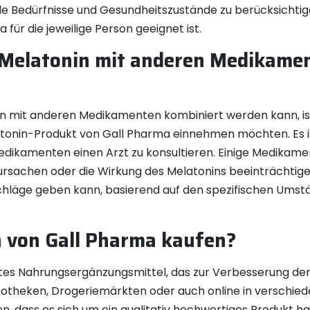
elle Bedürfnisse und Gesundheitszustände zu berücksichtige
ür die jeweilige Person geeignet ist.
Melatonin mit anderen Medikamen
n mit anderen Medikamenten kombiniert werden kann, ist e
onin-Produkt von Gall Pharma einnehmen möchten. Es ist
ikamenten einen Arzt zu konsultieren. Einige Medikame
achen oder die Wirkung des Melatonins beeinträchtigen. 
tschläge geben kann, basierend auf den spezifischen Ums
 von Gall Pharma kaufen?
tes Nahrungsergänzungsmittel, das zur Verbesserung der S
otheken, Drogeriemärkten oder auch online in verschiede
n, dass es sich um ein qualitativ hochwertiges Produkt 