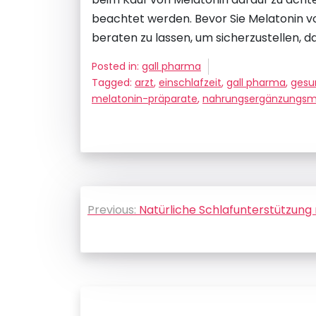
beachtet werden. Bevor Sie Melatonin v
beraten zu lassen, um sicherzustellen, das
Posted in:
gall pharma
Tagged:
arzt
,
einschlafzeit
,
gall pharma
,
gesu
melatonin-präparate
,
nahrungsergänzungsmi
Beitragsnavigation
Previous:
Natürliche Schlafunterstützung