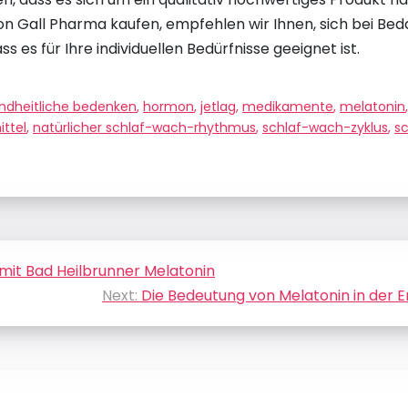
on Gall Pharma kaufen, empfehlen wir Ihnen, sich bei Be
s es für Ihre individuellen Bedürfnisse geeignet ist.
ndheitliche bedenken
,
hormon
,
jetlag
,
medikamente
,
melatonin
ttel
,
natürlicher schlaf-wach-rhythmus
,
schlaf-wach-zyklus
,
sc
 mit Bad Heilbrunner Melatonin
Next:
Die Bedeutung von Melatonin in der E