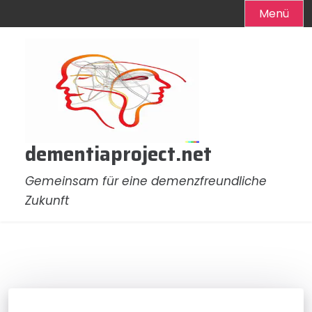
Menü
Zum
Inhalt
springen
dementiaproject.net
Gemeinsam für eine demenzfreundliche
Zukunft