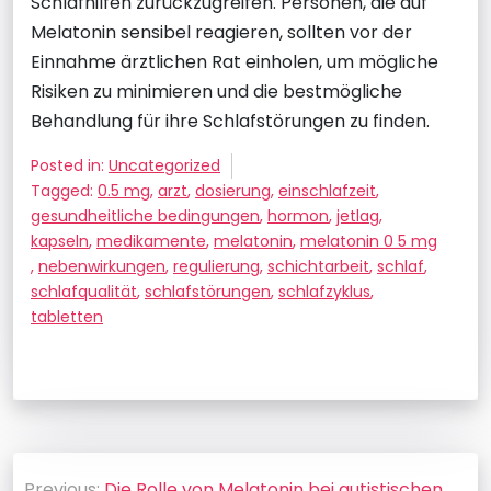
Schlafhilfen zurückzugreifen. Personen, die auf
Melatonin sensibel reagieren, sollten vor der
Einnahme ärztlichen Rat einholen, um mögliche
Risiken zu minimieren und die bestmögliche
Behandlung für ihre Schlafstörungen zu finden.
Posted in:
Uncategorized
Tagged:
0.5 mg
,
arzt
,
dosierung
,
einschlafzeit
,
gesundheitliche bedingungen
,
hormon
,
jetlag
,
kapseln
,
medikamente
,
melatonin
,
melatonin 0 5 mg
,
nebenwirkungen
,
regulierung
,
schichtarbeit
,
schlaf
,
schlafqualität
,
schlafstörungen
,
schlafzyklus
,
tabletten
Beitragsnavigation
Previous:
Die Rolle von Melatonin bei autistischen