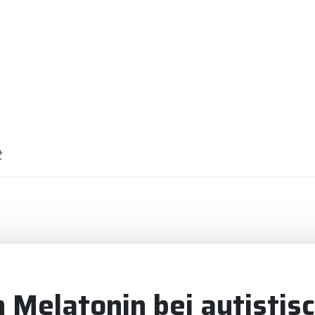
t
n Melatonin bei autistis