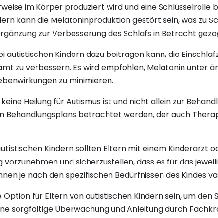
rweise im Körper produziert wird und eine Schlüsselrolle
Kindern kann die Melatoninproduktion gestört sein, was zu 
 Ergänzung zur Verbesserung des Schlafs in Betracht gez
i autistischen Kindern dazu beitragen kann, die Einschlafz
amt zu verbessern. Es wird empfohlen, Melatonin unter ärz
ebenwirkungen zu minimieren.
n keine Heilung für Autismus ist und nicht allein zur Beha
enden Behandlungsplans betrachtet werden, der auch Ther
tistischen Kindern sollten Eltern mit einem Kinderarzt 
vorzunehmen und sicherzustellen, dass es für das jeweilig
en je nach den spezifischen Bedürfnissen des Kindes var
 Option für Eltern von autistischen Kindern sein, um den 
ine sorgfältige Überwachung und Anleitung durch Fachk