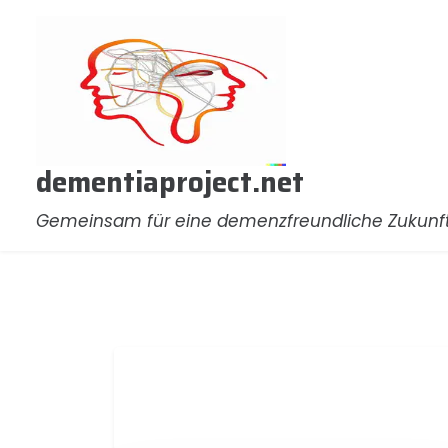
Zum
Inhalt
springen
dementiaproject.net
Gemeinsam für eine demenzfreundliche Zukunf