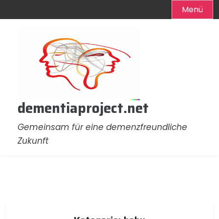
Menü
Zum
Inhalt
springen
dementiaproject.net
Gemeinsam für eine demenzfreundliche
Zukunft