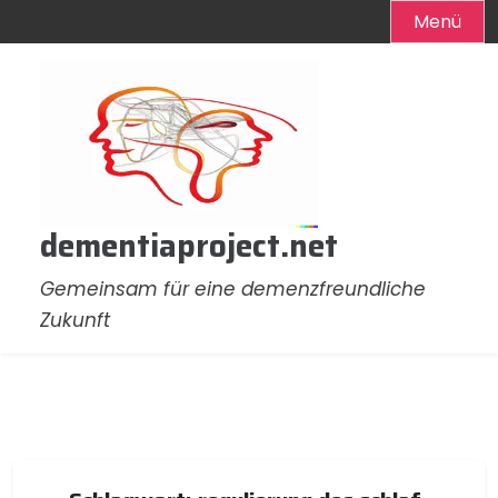
Menü
Zum
Inhalt
springen
dementiaproject.net
Gemeinsam für eine demenzfreundliche
Zukunft