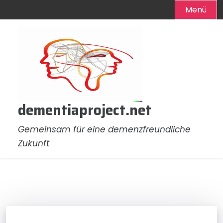
Menü
Zum
Inhalt
springen
dementiaproject.net
Gemeinsam für eine demenzfreundliche
Zukunft