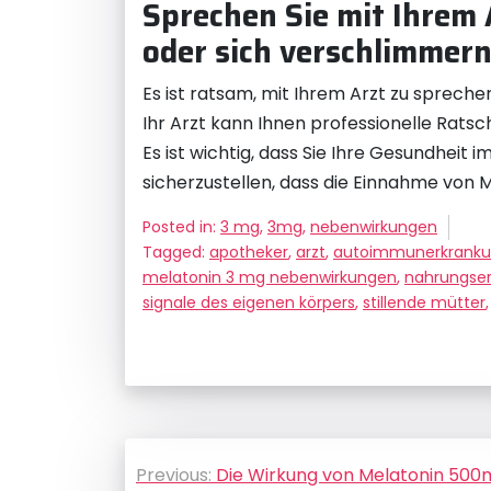
Sprechen Sie mit Ihrem
oder sich verschlimmern
Es ist ratsam, mit Ihrem Arzt zu sprec
Ihr Arzt kann Ihnen professionelle Ra
Es ist wichtig, dass Sie Ihre Gesundhei
sicherzustellen, dass die Einnahme von Mel
Posted in:
3 mg
,
3mg
,
nebenwirkungen
Tagged:
apotheker
,
arzt
,
autoimmunerkrank
melatonin 3 mg nebenwirkungen
,
nahrungse
signale des eigenen körpers
,
stillende mütter
Beitragsnavigation
Previous:
Die Wirkung von Melatonin 500