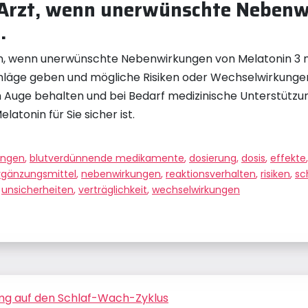
 Arzt, wenn unerwünschte Nebenw
.
hen, wenn unerwünschte Nebenwirkungen von Melatonin 3 
tschläge geben und mögliche Risiken oder Wechselwirkun
t im Auge behalten und bei Bedarf medizinische Unterstüt
atonin für Sie sicher ist.
ungen
,
blutverdünnende medikamente
,
dosierung
,
dosis
,
effekte
rgänzungsmittel
,
nebenwirkungen
,
reaktionsverhalten
,
risiken
,
sc
,
unsicherheiten
,
verträglichkeit
,
wechselwirkungen
mg auf den Schlaf-Wach-Zyklus