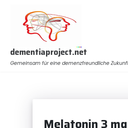
Zum
Inhalt
springen
dementiaproject.net
Gemeinsam für eine demenzfreundliche Zukunf
Melatonin 3 mg