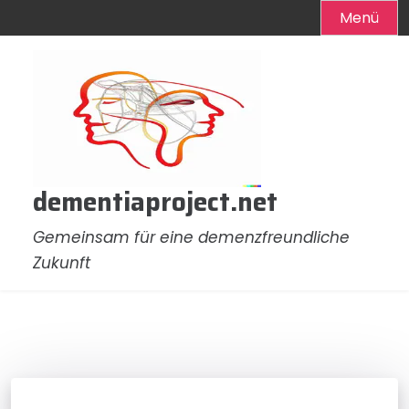
Menü
Zum
Inhalt
springen
dementiaproject.net
Gemeinsam für eine demenzfreundliche
Zukunft