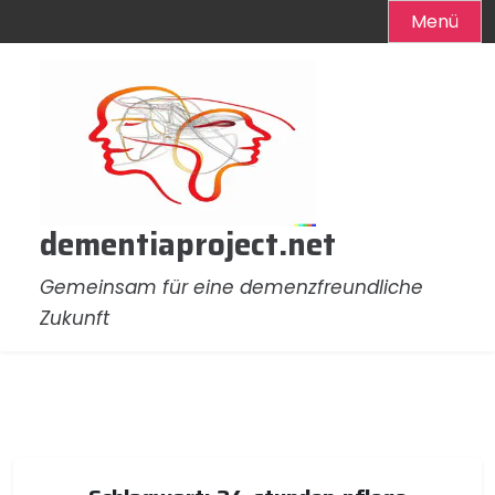
Menü
Zum
Inhalt
springen
dementiaproject.net
Gemeinsam für eine demenzfreundliche
Zukunft