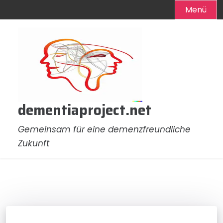
Menü
Zum
Inhalt
springen
dementiaproject.net
Gemeinsam für eine demenzfreundliche
Zukunft