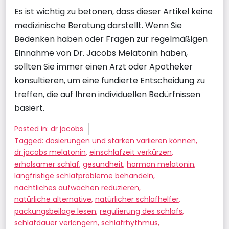
Es ist wichtig zu betonen, dass dieser Artikel keine
medizinische Beratung darstellt. Wenn Sie
Bedenken haben oder Fragen zur regelmäßigen
Einnahme von Dr. Jacobs Melatonin haben,
sollten Sie immer einen Arzt oder Apotheker
konsultieren, um eine fundierte Entscheidung zu
treffen, die auf Ihren individuellen Bedürfnissen
basiert.
Posted in:
dr jacobs
Tagged:
dosierungen und stärken variieren können
,
dr jacobs melatonin
,
einschlafzeit verkürzen
,
erholsamer schlaf
,
gesundheit
,
hormon melatonin
,
langfristige schlafprobleme behandeln
,
nächtliches aufwachen reduzieren
,
natürliche alternative
,
natürlicher schlafhelfer
,
packungsbeilage lesen
,
regulierung des schlafs
,
schlafdauer verlängern
,
schlafrhythmus
,